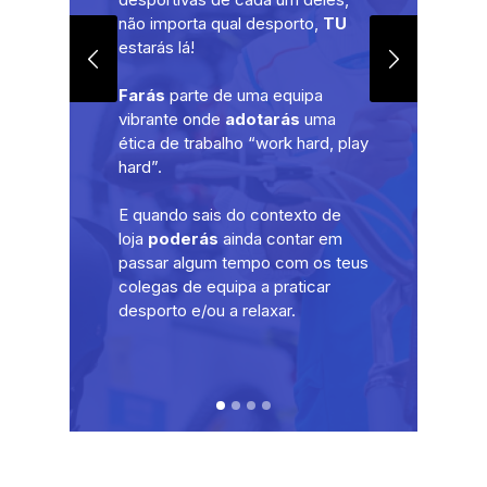
po
não importa qual desporto,
TU
da
ga
té
estarás lá!
e 
es
pa
pr
Um
Farás
parte de uma equipa
se
pa
vibrante onde
adotarás
uma
qu
De
ca
ética de trabalho “work hard, play
fo
di
hard”.
Em
tr
um
se
co
ac
E quando sais do contexto de
at
pa
on
loja
poderás
ainda contar em
ma
ve
on
passar algum tempo com os teus
co
e 
co
colegas de equipa a praticar
e 
pa
desporto e/ou a relaxar.
pa
Pr
TE
Ve