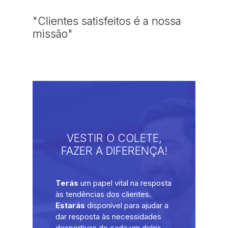
"Clientes satisfeitos é a nossa
missão"
VESTIR O COLETE,
FAZER A DIFERENÇA!
To
mo
Terás
um papel vital na resposta
Di
no
às tendências dos clientes.
ma
No
So
Estarás
disponível para ajudar a
qu
co
qu
dar resposta às necessidades
ev
ne
cl
desportivas de cada um deles,
Po
te