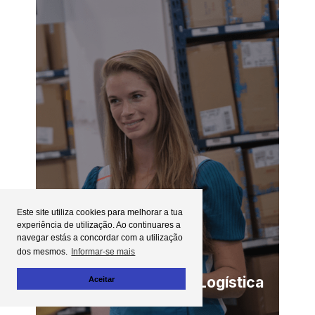
Este site utiliza cookies para melhorar a tua
experiência de utilização. Ao continuares a
navegar estás a concordar com a utilização
dos mesmos.
Informar-se mais
Responsável Equipa Logística
Aceitar