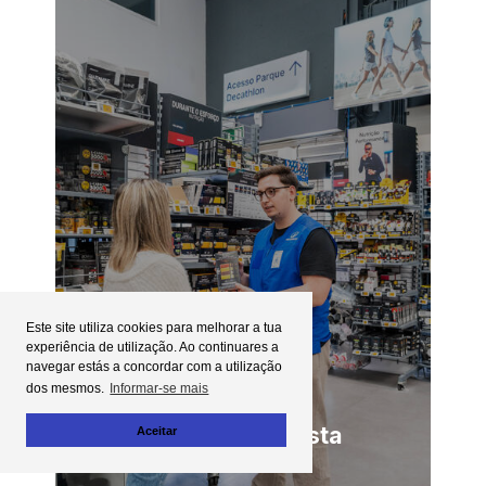
Este site utiliza cookies para melhorar a tua
experiência de utilização. Ao continuares a
navegar estás a concordar com a utilização
dos mesmos.
Informar-se mais
Vendedor/a desportista
Aceitar