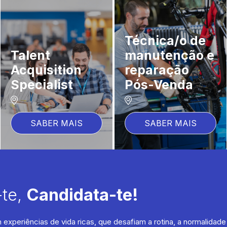
Performance
Digital
Marketing
Commerce
Specialist
Manager
(Google Ads &
(Team Leader)
Afiliação)
SABER MAIS
SABER MAIS
te,
Candidata-te!
xperiências de vida ricas, que desafiam a rotina, a normalidad