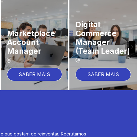
Técnico/a
manutenção e
reparação
Operador/a de
ciclismo
logística
SABER MAIS
SABER MAIS
e e que gostam de reinventar. Recrutamos