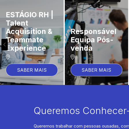
Técnica/o de
manutenção e
Marketplace
reparação
Account
Pós-Venda
Manager
SABER MAIS
SABER MAIS
Queremos Conhecer-
Queremos trabalhar com pessoas ousadas, com e