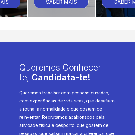
SABER MAIS
SABER MAIS
Queremos Conhecer-
te,
Candidata-te!
Queremos trabalhar com pessoas ousadas,
com experiências de vida ricas, que desafiam
a rotina, a normalidade e que gostam de
reinventar. Recrutamos apaixonados pela
atividade física e desporto, que gostem de
pessoas, que saibam marcar a diferença, que